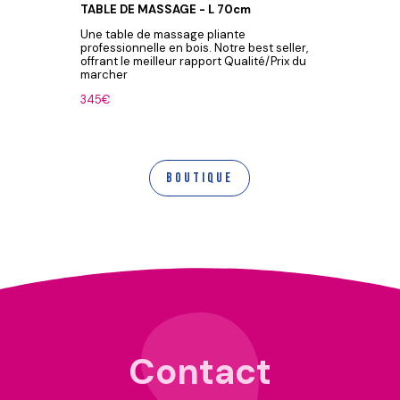
TABLE DE MASSAGE - L 70cm
TABLE D
a légère
Une table de massage pliante
Une table
 les
professionnelle en bois. Notre best seller,
bois de W
ts et
offrant le meilleur rapport Qualité/Prix du
massage e
marcher
475€
345€
Boutique
Contact