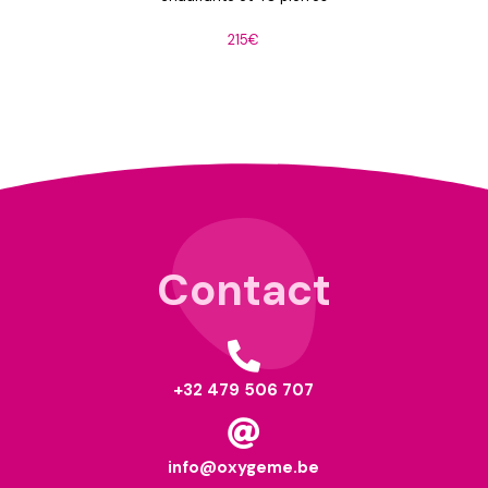
215€
Contact

+32 479 506 707

info@oxygeme.be